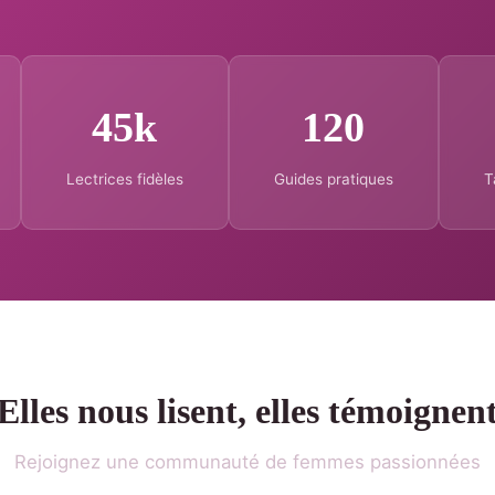
45k
120
Lectrices fidèles
Guides pratiques
T
Elles nous lisent, elles témoignen
Rejoignez une communauté de femmes passionnées