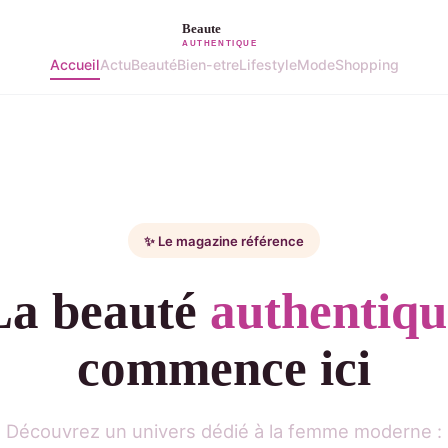
Accueil
Actu
Beauté
Bien-etre
Lifestyle
Mode
Shopping
✨ Le magazine référence
La beauté
authentiqu
commence ici
Découvrez un univers dédié à la femme moderne :