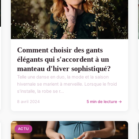
Comment choisir des gants
élégants qui s'accordent à un
manteau d'hiver sophistiqué?
Telle une danse en duo, la mode et la saison
hivernale se marient à merveille. Lorsque le froid
s'installe, la robe se r...
8 avril 2024
5 min de lecture →
ACTU