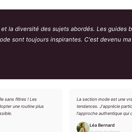
s et la diversité des sujets abordés. Les guides
de sont toujours inspirantes. C'est devenu ma 
e sans filtres ! Les
La section mode est une vrai
dopter une routine plus
tendances. J'apprécie partic
ssible.
l'approche authentique qui 
Léa Bernard
Styliste freelance