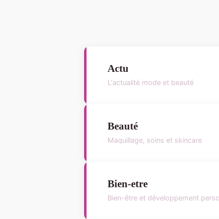
Actu
L'actualité mode et beauté
Beauté
Maquillage, soins et skincare
Bien-etre
Bien-être et développement pers